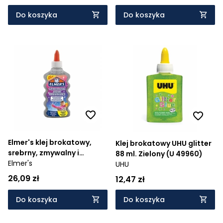
Do koszyka
Do koszyka
Elmer's klej brokatowy,
Klej brokatowy UHU glitter
srebrny, zmywalny i
88 ml. Zielony (U 49960)
przyjazny dzieciom, 177 ml
Elmer's
UHU
- doskonały do Slime
26,09 zł
12,47 zł
(2077255) - Wiek: 3+
Do koszyka
Do koszyka