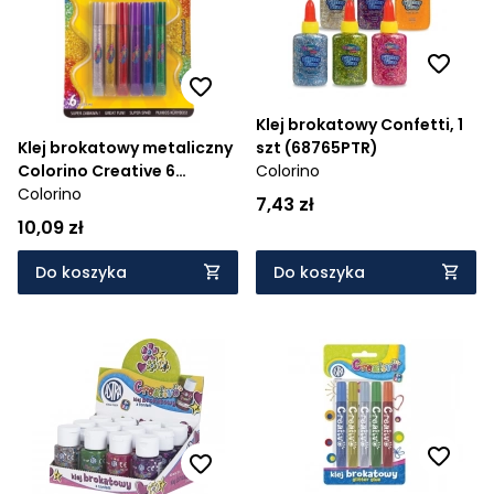
Klej brokatowy Confetti, 1
szt (68765PTR)
Klej brokatowy metaliczny
Colorino
Colorino Creative 6
kolorów (68826PTR)
Colorino
7,43 zł
10,09 zł
Do koszyka
Do koszyka