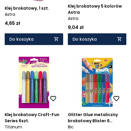
Klej brokatowy 5 kolorów
Klej brokatowy, 1 szt.
Astra
Astra
Astra
4,65 zł
9,04 zł
Do koszyka
Do koszyka
Klej brokatowy Craft-Fun
Glitter Glue metaliczny
Series 6szt.
brokatowy Blister 6
Titanum
kolorów
Bic