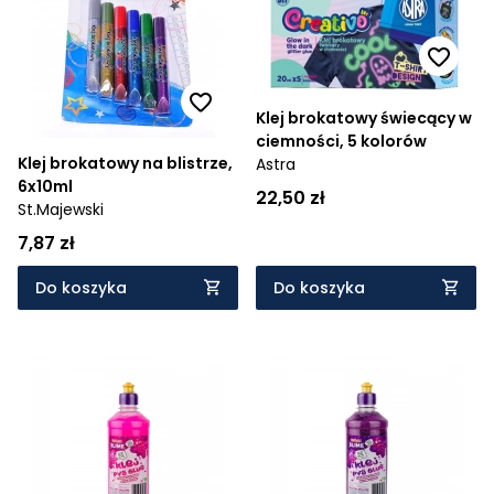
Cena rosnąco
Cena malejąco
Klej brokatowy świecący w
Od najnowszych
ciemności, 5 kolorów
Klej brokatowy na blistrze,
Astra
Od najstarszych
6x10ml
22,50 zł
St.Majewski
7,87 zł
Do koszyka
Do koszyka