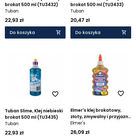
brokat 500 ml (TU3432)
brokat 500 ml (TU3433)
Tuban
Tuban
22,93 zł
20,47 zł
Do koszyka
Do koszyka
Elmer's klej brokatowy,
Tuban Slime, Klej niebieski
złoty, zmywalny i przyjazny
brokat 500 ml (TU3435)
dzieciom, 177 ml -
Elmer's
Tuban
doskonały do Slime
26,09 zł
22,93 zł
(2077251) - Wiek: 3+