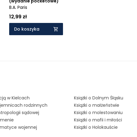
(wydanie pocketowe)
B.A. Paris
12,99 zł
Do koszyka
kcją w Kielcach
Książki o Dolnym Śląsku
tajemnicach rodzinnych
Książki o małżeństwie
ntropologii sądowej
Książki o molestowaniu
Jemenie
Książki o mafii i miłości
tematyce wojennej
Książki o Holokauście