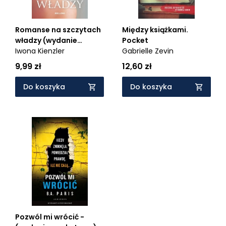
Romanse na szczytach
Między książkami.
władzy (wydanie
Pocket
kieszonkowe)
Iwona Kienzler
Gabrielle Zevin
9,99 zł
12,60 zł
Do koszyka
Do koszyka
Pozwól mi wrócić -