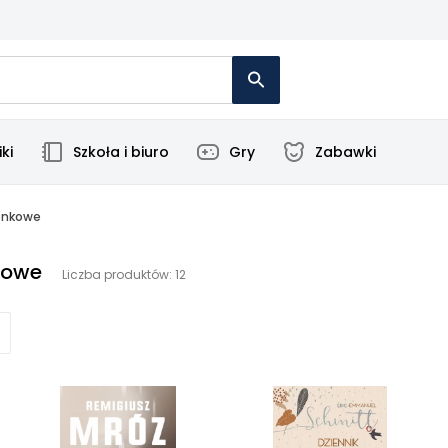
ki
Szkoła i biuro
Gry
Zabawki
onkowe
kowe
Liczba produktów: 12