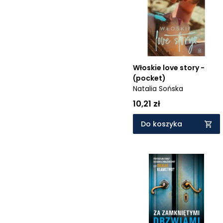
Cena rosnąco
Cena malejąco
Od najnowszych
Od najstarszych
Włoskie love story -
(pocket)
Natalia Sońska
10,21 zł
Do koszyka