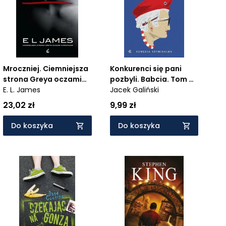
Mroczniej. Ciemniejsza
Konkurenci się pani
strona Greya oczami
pozbyli. Babcia. Tom 4
Christiana wyd.
E. L. James
wyd. kieszonkowe
Jacek Galiński
kieszonkowe
23,02 zł
9,99 zł
Do koszyka
Do koszyka