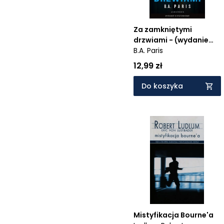
Za zamkniętymi
drzwiami - (wydanie
pocketowe)
B.A. Paris
12,99 zł
Do koszyka
Mistyfikacja Bourne'a