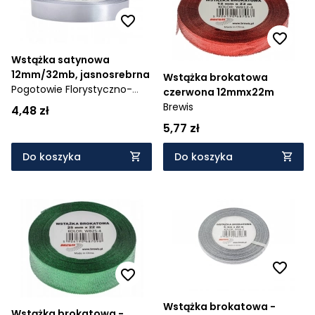
Cena rosnąco
Cena malejąco
Wstążka satynowa
12mm/32mb, jasnosrebrna
Wstążka brokatowa
Od najnowszych
Pogotowie Florystyczno-
czerwona 12mmx22m
Ślubne
Brewis
Od najstarszych
4,48 zł
5,77 zł
Do koszyka
Do koszyka
Wstążka brokatowa -
Wstążka brokatowa -