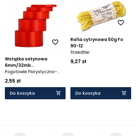
Rafia cytrynowa 50g Fo
90-12
Staedtler
Wstążka satynowa
9,27 zł
6mm/32mb
jasnoczerwona
Pogotowie Florystyczno-
Ślubne
2,55 zł
Do koszyka
Do koszyka