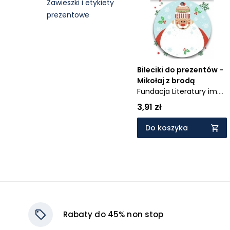
Zawieszki i etykiety
Cena rosnąco
prezentowe
Cena malejąco
Od najnowszych
Od najstarszych
Bileciki do prezentów -
Mikołaj z brodą
Fundacja Literatury im.
Henryka Berezy
3,91 zł
Do koszyka
Rabaty do 45% non stop