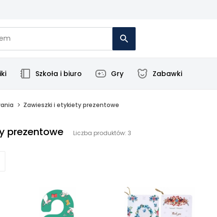
ki
Szkoła i biuro
Gry
Zabawki
wania
Zawieszki i etykiety prezentowe
ty prezentowe
Liczba produktów: 3