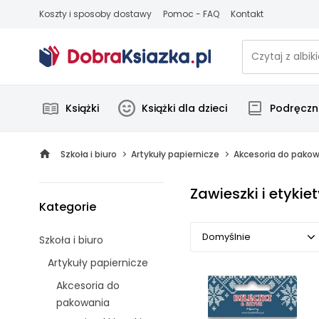
Koszty i sposoby dostawy
Pomoc - FAQ
Kontakt
Książki
Książki dla dzieci
Podręczni
Szkoła i biuro
Artykuły papiernicze
Akcesoria do pako
Zawieszki i etykie
Kategorie
Domyślnie
Szkoła i biuro
Artykuły papiernicze
Domyślnie
Akcesoria do
Popularne
pakowania