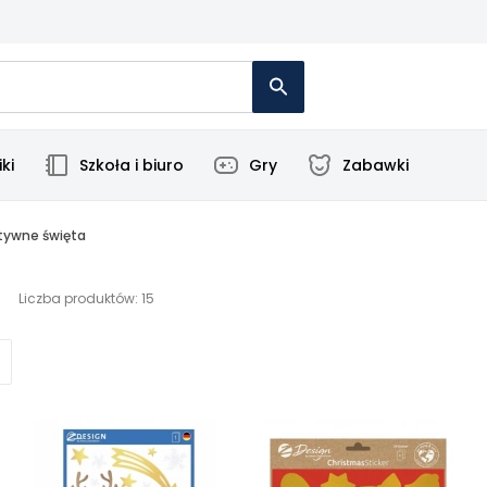
ki
Szkoła i biuro
Gry
Zabawki
tywne święta
Liczba produktów: 15