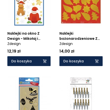
Naklejki na okno Z
Naklejki
Design - Mikołaj i
bożonarodzeniowe Z
renifer (52299)
Zdesign
Design - Złote symbole,
Zdesign
błyszczące (54618)
12,19 zł
14,00 zł
Do koszyka
Do koszyka