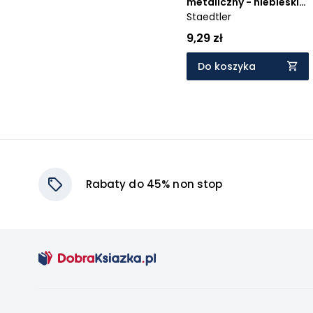
metaliczny - niebieski
(371009)
Staedtler
9,29 zł
Do koszyka
Rabaty do 45% non stop