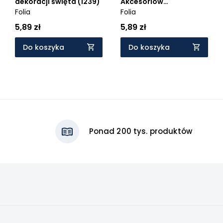
dekoracji święta (1239)
Akcesoriów
Folia
Dekoracyjnych Choinki
Folia
5,89 zł
5,89 zł
Do koszyka
Do koszyka
Ponad 200 tys. produktów