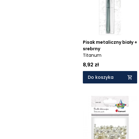
Cena rosnąco
Cena malejąco
Od najnowszych
Od najstarszych
Pisak metaliczny biały +
srebrny
Titanum
8,92 zł
Do koszyka