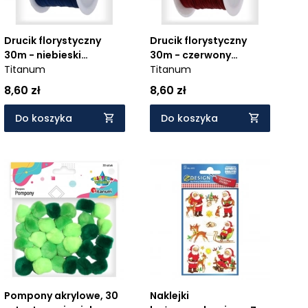
Drucik florystyczny
Drucik florystyczny
30m - niebieski
30m - czerwony
(339372)
Titanum
(339373)
Titanum
8,60 zł
8,60 zł
Do koszyka
Do koszyka
Pompony akrylowe, 30
Naklejki