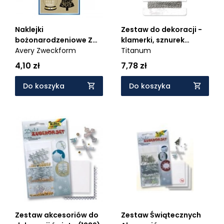
Naklejki
Zestaw do dekoracji -
bożonarodzeniowe Z
klamerki, sznurek
Design - Życzenia
Avery Zweckform
(412697)
Titanum
świąteczne (52291)
4,10 zł
7,78 zł
Do koszyka
Do koszyka
Zestaw akcesoriów do
Zestaw Świątecznych