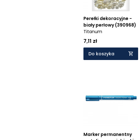
Perełki dekoracyjne -
biały perłowy (390968)
Titanum
7,11 zł
Do koszyka
Marker permanentny