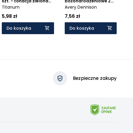
szt. - tonacja zielona
bożonarodzeniowe Z
(283065)
Titanum
Design - Mikołaje
Avery Dennison
(4053)
5,98 zł
7,56 zł
Do koszyka
Do koszyka
Bezpieczne zakupy